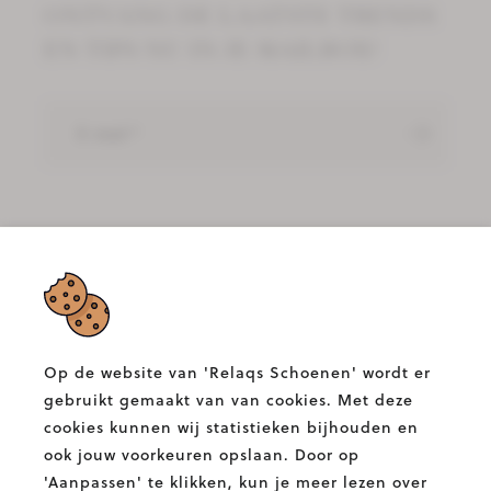
ONTVANG DE LAATSTE TRENDS
EN TIPS NU IN JE MAILBOX!
Verzende
RELAQS SCHOENEN
Albertlaan 132,
9400 Ninove
Op de website van 'Relaqs Schoenen' wordt er
T.
054 58 82 00
gebruikt gemaakt van van cookies. Met deze
E.
info@relaqs.be
cookies kunnen wij statistieken bijhouden en
ook jouw voorkeuren opslaan. Door op
'Aanpassen' te klikken, kun je meer lezen over
Facebook
Instagram