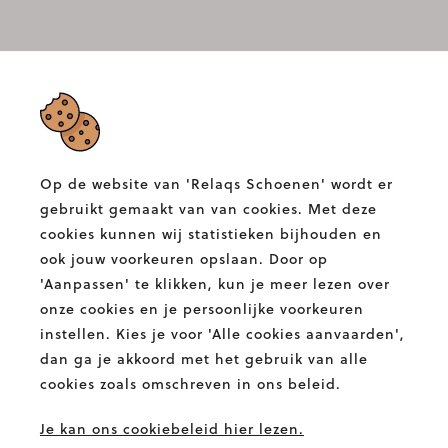
RELAQS SCHOENEN
Albertlaan 132,
9400 Ninove
Op de website van 'Relaqs Schoenen' wordt er
T.
054 58 82 00
gebruikt gemaakt van van cookies. Met deze
E.
info@relaqs.be
cookies kunnen wij statistieken bijhouden en
ook jouw voorkeuren opslaan. Door op
'Aanpassen' te klikken, kun je meer lezen over
Facebook
Instagram
Relaqs
Relaqs
onze cookies en je persoonlijke voorkeuren
Schoenen
Schoenen
instellen. Kies je voor 'Alle cookies aanvaarden',
BETALINGSMETHODES
dan ga je akkoord met het gebruik van alle
cookies zoals omschreven in ons beleid.
Je kan ons cookiebeleid hier lezen.