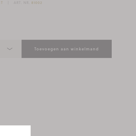
RT
ART. NR.
81002
Toevoegen aan winkelmand