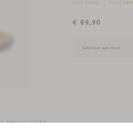
MERK
GABOR
KLEUR
ZWA
€ 89,90
EZE PRODUCTEN