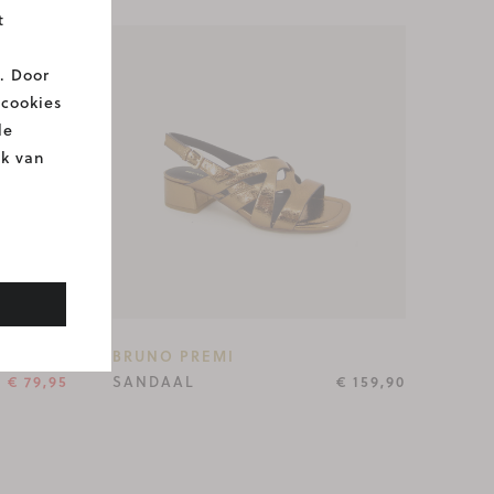
t
. Door
 cookies
le
ik van
€ 159,90
BRUNO PREMI
€ 79,95
SANDAAL
€ 159,90