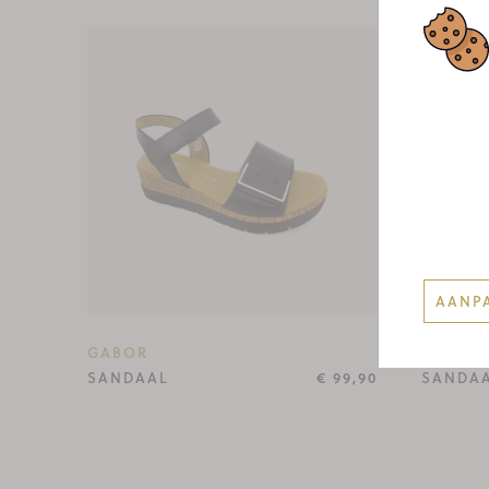
50%
AANP
GABOR
ALMA E
SANDAAL
€ 99,90
SANDA