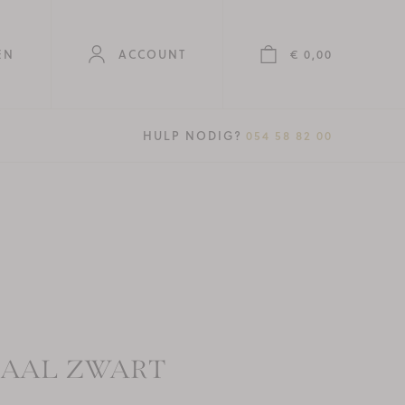
EN
ACCOUNT
€ 0,00
T.
HULP NODIG?
054 58 82 00
DAAL ZWART