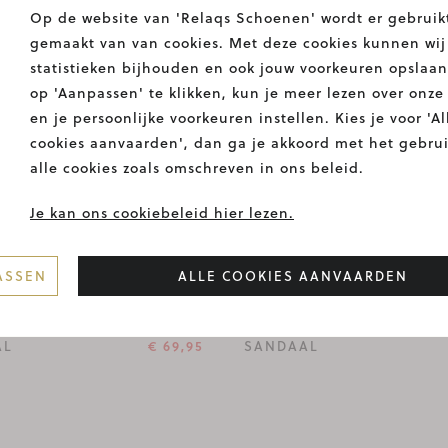
Op de website van 'Relaqs Schoenen' wordt er gebruik
gemaakt van van cookies. Met deze cookies kunnen wij
50%
statistieken bijhouden en ook jouw voorkeuren opslaan
op 'Aanpassen' te klikken, kun je meer lezen over onze
en je persoonlijke voorkeuren instellen. Kies je voor 'Al
cookies aanvaarden', dan ga je akkoord met het gebru
alle cookies zoals omschreven in ons beleid.
Je kan ons cookiebeleid hier lezen.
ASSEN
ALLE COOKIES AANVAARDEN
N PENA
€ 139,90
UNISA
AL
€ 69,95
SANDAAL