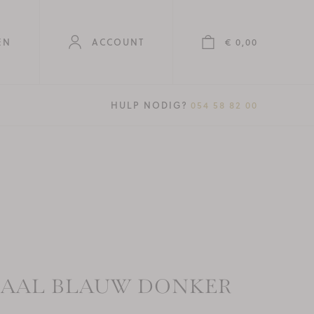
EN
ACCOUNT
€ 0,00
T.
HULP NODIG?
054 58 82 00
DAAL BLAUW DONKER