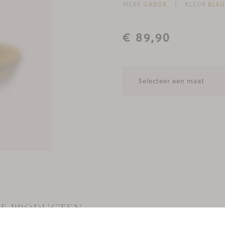
MERK
GABOR
KLEUR
BLA
€ 89,90
EZE PRODUCTEN