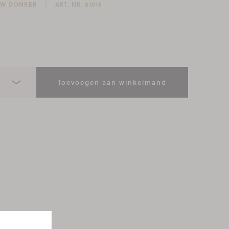
UW DONKER
ART. NR.
81016
Toevoegen aan winkelmand