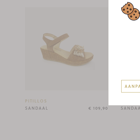
AANP
PITILLOS
GABOR
SANDAAL
€ 109,90
SANDA