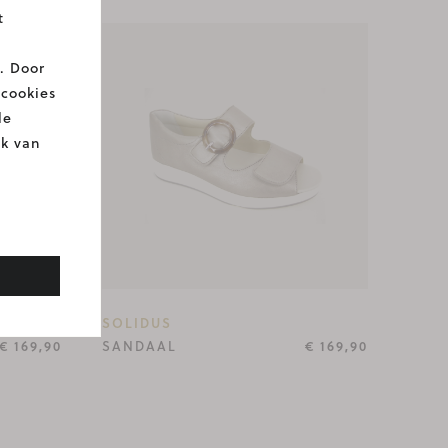
t
. Door
 cookies
le
ik van
SOLIDUS
€ 169,90
SANDAAL
€ 169,90