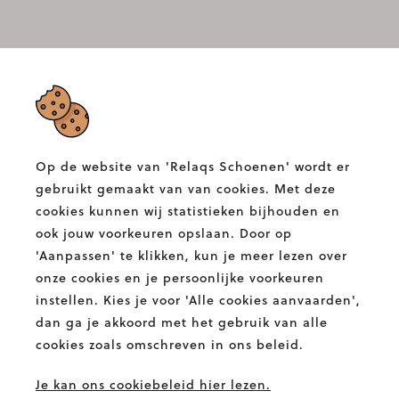
RELAQS SCHOENEN
Albertlaan 132,
9400 Ninove
Op de website van 'Relaqs Schoenen' wordt er
T.
054 58 82 00
gebruikt gemaakt van van cookies. Met deze
E.
info@relaqs.be
cookies kunnen wij statistieken bijhouden en
ook jouw voorkeuren opslaan. Door op
'Aanpassen' te klikken, kun je meer lezen over
Facebook
Instagram
Relaqs
Relaqs
onze cookies en je persoonlijke voorkeuren
Schoenen
Schoenen
instellen. Kies je voor 'Alle cookies aanvaarden',
BETALINGSMETHODES
dan ga je akkoord met het gebruik van alle
cookies zoals omschreven in ons beleid.
Je kan ons cookiebeleid hier lezen.