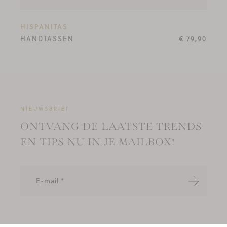
HISPANITAS
HANDTASSEN
€ 79,90
NIEUWSBRIEF
ONTVANG DE LAATSTE TRENDS
EN TIPS NU IN JE MAILBOX!
Verzende