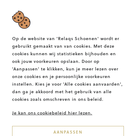
RELAQS SCHOENEN
Albertlaan 132,
9400 Ninove
Op de website van 'Relaqs Schoenen' wordt er
T.
054 58 82 00
gebruikt gemaakt van van cookies. Met deze
E.
info@relaqs.be
cookies kunnen wij statistieken bijhouden en
ook jouw voorkeuren opslaan. Door op
'Aanpassen' te klikken, kun je meer lezen over
Facebook
Instagram
Relaqs
Relaqs
onze cookies en je persoonlijke voorkeuren
Schoenen
Schoenen
instellen. Kies je voor 'Alle cookies aanvaarden',
BETALINGSMETHODES
dan ga je akkoord met het gebruik van alle
cookies zoals omschreven in ons beleid.
Je kan ons cookiebeleid hier lezen.
AANPASSEN