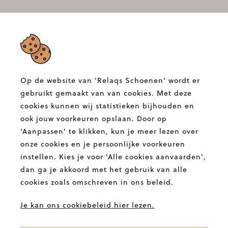
RELAQS SCHOENEN
Albertlaan 132,
9400 Ninove
Op de website van 'Relaqs Schoenen' wordt er
T.
054 58 82 00
gebruikt gemaakt van van cookies. Met deze
E.
info@relaqs.be
cookies kunnen wij statistieken bijhouden en
ook jouw voorkeuren opslaan. Door op
'Aanpassen' te klikken, kun je meer lezen over
Facebook
Instagram
Relaqs
Relaqs
onze cookies en je persoonlijke voorkeuren
Schoenen
Schoenen
instellen. Kies je voor 'Alle cookies aanvaarden',
BETALINGSMETHODES
dan ga je akkoord met het gebruik van alle
cookies zoals omschreven in ons beleid.
Je kan ons cookiebeleid hier lezen.