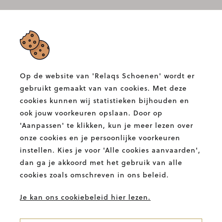
RELAQS SCHOENEN
Albertlaan 132,
9400 Ninove
Op de website van 'Relaqs Schoenen' wordt er
T.
054 58 82 00
gebruikt gemaakt van van cookies. Met deze
E.
info@relaqs.be
cookies kunnen wij statistieken bijhouden en
ook jouw voorkeuren opslaan. Door op
'Aanpassen' te klikken, kun je meer lezen over
Facebook
Instagram
Relaqs
Relaqs
onze cookies en je persoonlijke voorkeuren
Schoenen
Schoenen
instellen. Kies je voor 'Alle cookies aanvaarden',
BETALINGSMETHODES
dan ga je akkoord met het gebruik van alle
cookies zoals omschreven in ons beleid.
Je kan ons cookiebeleid hier lezen.