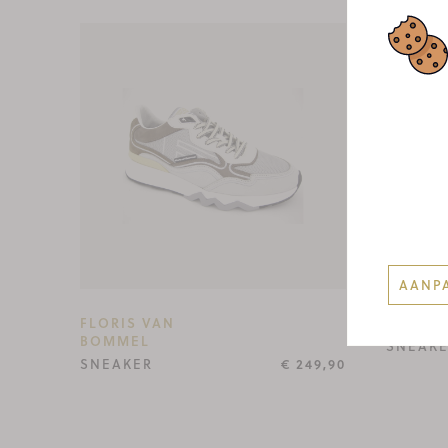
AANP
FLORIS VAN
MEPHI
BOMMEL
SNEAK
SNEAKER
€ 249,90