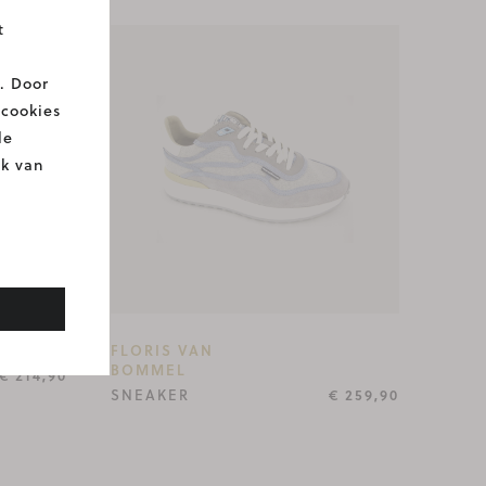
t
. Door
 cookies
le
ik van
FLORIS VAN
BOMMEL
€ 214,90
SNEAKER
€ 259,90