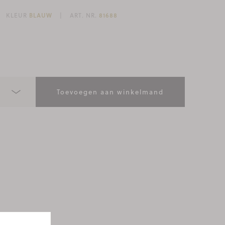
KLEUR
BLAUW
ART. NR.
81688
Toevoegen aan winkelmand