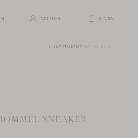
EN
ACCOUNT
€ 0,00
T.
HULP NODIG?
054 58 82 00
 BOMMEL SNEAKER