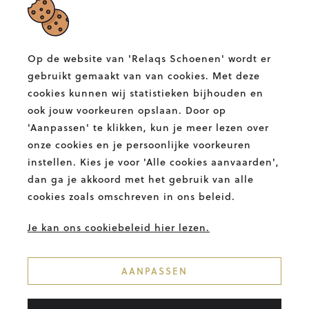
RELAQS SCHOENEN
Albertlaan 132,
9400 Ninove
Op de website van 'Relaqs Schoenen' wordt er
T.
054 58 82 00
gebruikt gemaakt van van cookies. Met deze
E.
info@relaqs.be
cookies kunnen wij statistieken bijhouden en
ook jouw voorkeuren opslaan. Door op
'Aanpassen' te klikken, kun je meer lezen over
Facebook
Instagram
Relaqs
Relaqs
onze cookies en je persoonlijke voorkeuren
Schoenen
Schoenen
instellen. Kies je voor 'Alle cookies aanvaarden',
BETALINGSMETHODES
dan ga je akkoord met het gebruik van alle
cookies zoals omschreven in ons beleid.
Je kan ons cookiebeleid hier lezen.
AANPASSEN
© 2026. RELAQS. ALLE RECHTEN
VOORBEHOUDEN