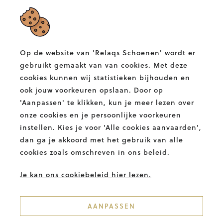
RELAQS SCHOENEN
Albertlaan 132,
9400 Ninove
Op de website van 'Relaqs Schoenen' wordt er
T.
054 58 82 00
gebruikt gemaakt van van cookies. Met deze
E.
info@relaqs.be
cookies kunnen wij statistieken bijhouden en
ook jouw voorkeuren opslaan. Door op
'Aanpassen' te klikken, kun je meer lezen over
Facebook
Instagram
Relaqs
Relaqs
onze cookies en je persoonlijke voorkeuren
Schoenen
Schoenen
instellen. Kies je voor 'Alle cookies aanvaarden',
BETALINGSMETHODES
dan ga je akkoord met het gebruik van alle
cookies zoals omschreven in ons beleid.
Je kan ons cookiebeleid hier lezen.
AANPASSEN
© 2026. RELAQS. ALLE RECHTEN
VOORBEHOUDEN