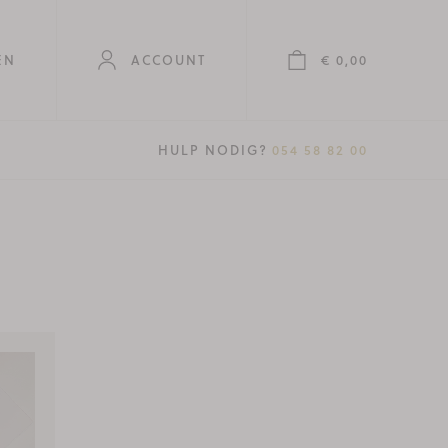
EN
ACCOUNT
€ 0,00
T.
HULP NODIG?
054 58 82 00