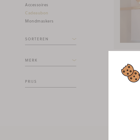
Accessoires
Cadeaubon
Mondmaskers
SORTEREN
CADEAUB
MERK
CADEAUB
PRIJS