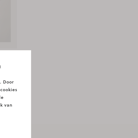
 150,00
t
. Door
 cookies
le
ik van