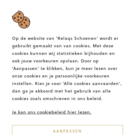
RELAQS SCHOENEN
Albertlaan 132,
9400 Ninove
Op de website van 'Relaqs Schoenen' wordt er
T.
054 58 82 00
gebruikt gemaakt van van cookies. Met deze
E.
info@relaqs.be
cookies kunnen wij statistieken bijhouden en
ook jouw voorkeuren opslaan. Door op
'Aanpassen' te klikken, kun je meer lezen over
Facebook
Instagram
Relaqs
Relaqs
onze cookies en je persoonlijke voorkeuren
Schoenen
Schoenen
instellen. Kies je voor 'Alle cookies aanvaarden',
BETALINGSMETHODES
dan ga je akkoord met het gebruik van alle
cookies zoals omschreven in ons beleid.
Je kan ons cookiebeleid hier lezen.
AANPASSEN