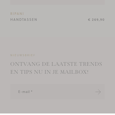
RIPANI
HANDTASSEN
€ 269,90
NIEUWSBRIEF
ONTVANG DE LAATSTE TRENDS
EN TIPS NU IN JE MAILBOX!
Verzende