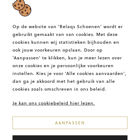
RELAQS SCHOENEN
Albertlaan 132,
9400 Ninove
Op de website van 'Relaqs Schoenen' wordt er
T.
054 58 82 00
gebruikt gemaakt van van cookies. Met deze
E.
info@relaqs.be
cookies kunnen wij statistieken bijhouden en
ook jouw voorkeuren opslaan. Door op
'Aanpassen' te klikken, kun je meer lezen over
Facebook
Instagram
Relaqs
Relaqs
onze cookies en je persoonlijke voorkeuren
Schoenen
Schoenen
instellen. Kies je voor 'Alle cookies aanvaarden',
BETALINGSMETHODES
dan ga je akkoord met het gebruik van alle
cookies zoals omschreven in ons beleid.
Je kan ons cookiebeleid hier lezen.
AANPASSEN
© 2026. RELAQS. ALLE RECHTEN
VOORBEHOUDEN