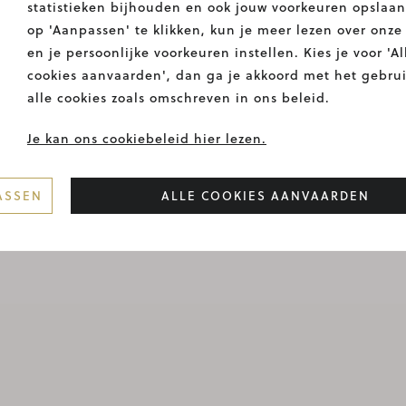
statistieken bijhouden en ook jouw voorkeuren opslaan
op 'Aanpassen' te klikken, kun je meer lezen over onze
en je persoonlijke voorkeuren instellen. Kies je voor 'Al
cookies aanvaarden', dan ga je akkoord met het gebru
alle cookies zoals omschreven in ons beleid.
 SODA
SCOTCH & SODA
€ 139,90
SNEAKER
€
Je kan ons cookiebeleid hier lezen.
ASSEN
ALLE COOKIES AANVAARDEN